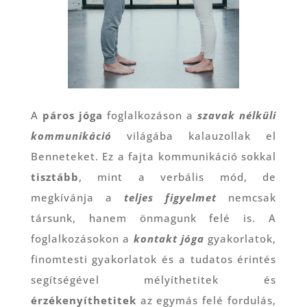
A
páros jóga
foglalkozáson a
szavak nélküli
kommunikáció
világába kalauzollak el
Benneteket. Ez a fajta kommunikáció sokkal
tisztább
, mint a verbális mód, de
megkívánja a
teljes figyelmet
nemcsak
társunk, hanem önmagunk felé is. A
foglalkozásokon a
kontakt jóga
gyakorlatok,
finomtesti gyakorlatok és a tudatos érintés
segítségével mélyíthetitek és
érzékenyíthetitek
az egymás felé fordulás,