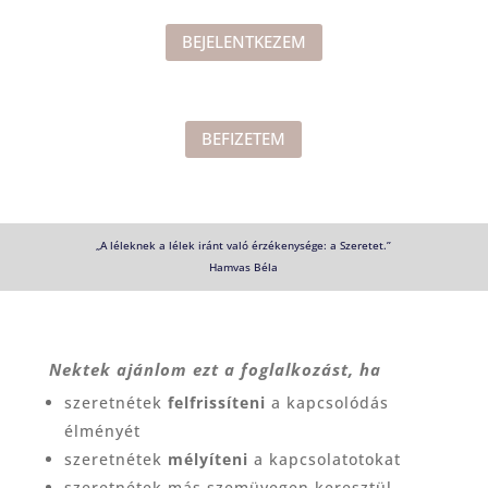
BEJELENTKEZEM
BEFIZETEM
„A léleknek a lélek iránt való érzékenysége: a Szeretet.”
Hamvas Béla
Nektek ajánlom ezt a foglalkozást, ha
szeretnétek
felfrissíteni
a kapcsolódás
élményét
szeretnétek
mélyíteni
a kapcsolatotokat
szeretnétek más szemüvegen keresztül