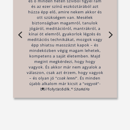
és ő minden héten szívből figyel rám
és az ezer színű eszköztárából azt
húzza épp elő, amire nekem akkor és
ott szükségem van. Mesélek
biztonságban magamról, tanulok
jógáról, meditációról, mantrákról, a
kínai öt elemről, gyakorlok légzés és
meditációs technikákat, mozgok vagy
épp shiatsu masszázst kapok – és
mindeközben végig magam lehetek,
kompetens a saját életemben. Majd
megint megkérdezi, hogy hogy
vagyok. És akkor már nem agyalok a
válaszon, csak azt érzem, hogy vagyok
– és olyan jó “
csak lenni
”. És minden
újabb alkalom már kicsit a “
vagyok
”-
ból folytatódik.”
Szandra