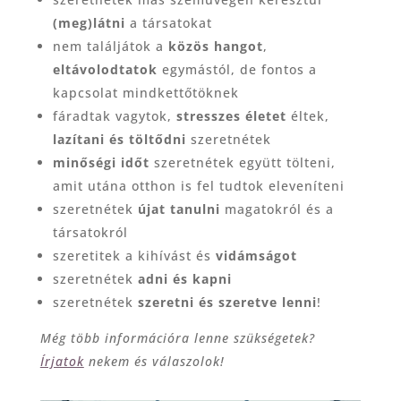
(meg)látni
a társatokat
nem találjátok a
közös hangot
,
eltávolodtatok
egymástól, de fontos a
kapcsolat mindkettőtöknek
fáradtak vagytok,
stresszes életet
éltek,
lazítani és töltődni
szeretnétek
minőségi időt
szeretnétek együtt tölteni,
amit utána otthon is fel tudtok eleveníteni
szeretnétek
újat tanulni
magatokról és a
társatokról
szeretitek a kihívást és
vidámságot
szeretnétek
adni és kapni
szeretnétek
szeretni és szeretve lenni
!
Még több információra lenne szükségetek?
Írjatok
nekem és válaszolok!