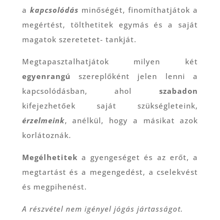
a
kapcsolódás
minőségét, finomíthatjátok a
megértést, tölthetitek egymás és a saját
magatok szeretetet- tankját.
Megtapasztalhatjátok milyen két
egyenrangú
szereplőként jelen lenni a
kapcsolódásban, ahol
szabadon
kifejezhetőek saját szükségleteink,
érzelmeink
, anélkül, hogy a másikat azok
korlátoznák.
Megélhetitek
a gyengeséget és az erőt, a
megtartást és a megengedést, a cselekvést
és megpihenést.
A részvétel nem igényel jógás jártasságot.