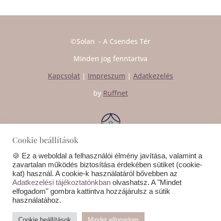
©Solan - A Csendes Tér
Minden jog fenntartva
Kapcsolat
|
Impreszum
|
Adatkezelés
by
Ruffnet
Cookie beállítások
🍪 Ez a weboldal a felhasználói élmény javítása, valamint a
zavartalan működés biztosítása érdekében sütiket (cookie-
Kapcsolat
kat) használ. A cookie-k használatáról bővebben az
Adatkezelési tájékoztatónkban
olvashatsz. A "Mindet
Molnár Móni +36 30 221 3179
elfogadom" gombra kattintva hozzájárulsz a sütik
használatához.
1117 Bp Fehérvári út 38/a 2. em. 1.
Cookie beállítások
Mindet elfogadom