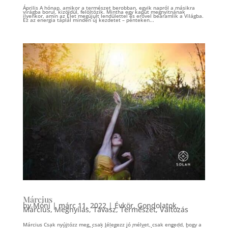
Április A hónap, amikor a természet berobban, egyik napról a másikra
virágba borul, kizöldül, felöltözik. Mintha egy kaput megnyitnának
ilyenkor, amin az Élet megújult lendülettel és erővel beáramlik a Világba.
Ez az energia táplál minden új kezdetet – pénteken...
Március
by
Móni
|
márc 11, 2022
|
Évkör
,
Gondolatok
,
Március
,
Megnyílás
,
Tavasz
,
Természet
,
Változás
Március Csak nyújtózz meg, csak lélegezz jó mélyet, csak engedd, hogy a