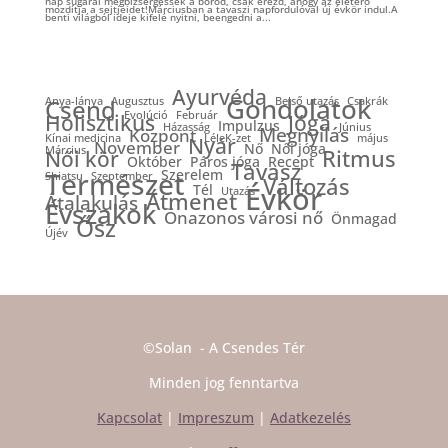
nap sugarai megbizsergessék a bőröd, csak érezd, ahogy az életerő
mozdítja a sejtjeidet!Márciusban a tavaszi napfordulóval új évkör indul.A
benti világból ideje kifelé nyitni, beengedni a...
Ayurvéda
Gondolatok
Csend
Anya-lánya
Augusztus
Belső utazás
Csakrák
Evolúció
Február
Holisztikus
Jóga
Impulzus
Házasság
Június
Megnyílás
Központ
Kínai medicina
LéleK-zet
május
Nyár
November
Nő
Női jóga
Március
Ritmus
Női kör
Október
Páros jóga
Recept
Tavasz
Természet
Szerelem
Shiatsu
Szeptember
Változás
Évkör
Tél
Utazás
Átmenet
Átalakulás
Évszakok
Önazonos városi nő
Önmagad
Ősz
Újév
©Solan - A Csendes Tér
Minden jog fenntartva
Kapcsolat
|
Impreszum
|
Adatkezelés