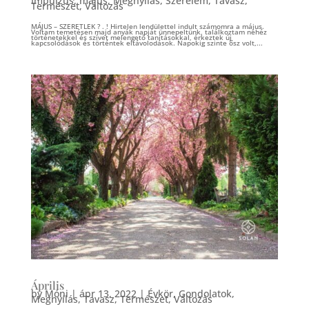
Impulzus
,
május
,
Megnyílás
,
Szerelem
,
Tavasz
,
Természet
,
Változás
MÁJUS – SZERETLEK ? . ! Hirtelen lendülettel indult számomra a május.
Voltam temetésen majd anyák napját ünnepeltünk, találkoztam nehéz
történetekkel és szívet melengető tanításokkal, érkeztek új
kapcsolódások és történtek eltávolodások. Napokig szinte ősz volt,...
Április
by
Móni
|
ápr 13, 2022
|
Évkör
,
Gondolatok
,
Megnyílás
,
Tavasz
,
Természet
,
Változás