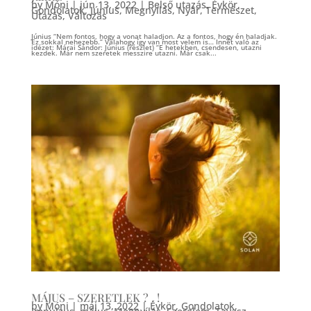
by
Móni
|
jún 13, 2022
|
Belső utazás
,
Évkör
,
Gondolatok
,
Június
,
Megnyílás
,
Nyár
,
Természet
,
Utazás
,
Változás
Június “Nem fontos, hogy a vonat haladjon. Az a fontos, hogy én haladjak.
Ez sokkal nehezebb.” Valahogy így van most velem is… Innét való az
idézet: Márai Sándor: Június (részlet) “E hetekben, csendesen, utazni
kezdek. Már nem szeretek messzire utazni. Már csak...
MÁJUS – SZERETLEK ? . !
by
Móni
|
máj 13, 2022
|
Évkör
,
Gondolatok
,