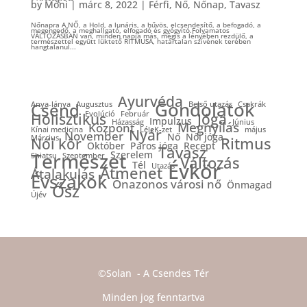
by
Móni
|
márc 8, 2022
|
Férfi
,
Nő
,
Nőnap
,
Tavasz
Nőnapra A NŐ, a Hold, a lunáris, a hűvös, elcsendesítő, a befogadó, a
megengedő, a meghallgató, elfogadó és gyógyító.Folyamatos
VÁLTOZÁSBAN van, minden napja más, mégis a lényében rezdülő, a
természettel együtt lüktető RITMUSA, határtalan szívének terében
hangtalanul...
Ayurvéda
Gondolatok
Csend
Anya-lánya
Augusztus
Belső utazás
Csakrák
Evolúció
Február
Holisztikus
Jóga
Impulzus
Házasság
Június
Megnyílás
Központ
Kínai medicina
LéleK-zet
május
Nyár
November
Nő
Női jóga
Március
Ritmus
Női kör
Október
Páros jóga
Recept
Tavasz
Természet
Szerelem
Shiatsu
Szeptember
Változás
Évkör
Tél
Utazás
Átmenet
Átalakulás
Évszakok
Önazonos városi nő
Önmagad
Ősz
Újév
©Solan - A Csendes Tér
Minden jog fenntartva