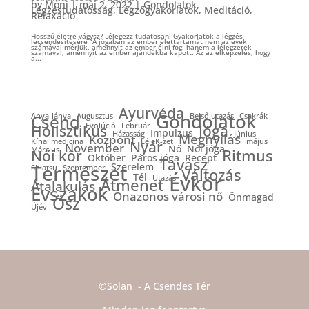
by
Móni
|
máj 2, 2022
|
Gondolatok
,
Légzéstudatosság
,
Légzőgyakorlatok
,
Meditáció
,
Relaxáció
Hosszú életre vágysz? Lélegezz tudatosan! Gyakorlatok a légzés
lecsendesítésére “A jógában az ember élettartamát nem az évek
számával mérjük, amennyit az ember élni fog, hanem a lélegzetek
számával, amennyit az ember ajándékba kapott. Az az elképzelés, hogy
a...
Ayurvéda
Gondolatok
Csend
Anya-lánya
Augusztus
Belső utazás
Csakrák
Evolúció
Február
Holisztikus
Jóga
Impulzus
Házasság
Június
Megnyílás
Központ
Kínai medicina
LéleK-zet
május
Nyár
November
Nő
Női jóga
Március
Ritmus
Női kör
Október
Páros jóga
Recept
Tavasz
Természet
Szerelem
Shiatsu
Szeptember
Változás
Évkör
Tél
Utazás
Átmenet
Átalakulás
Évszakok
Önazonos városi nő
Önmagad
Ősz
Újév
©Solan - A Csendes Tér