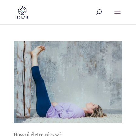
Hosszú életre vágysz?